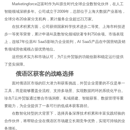
Marketingforce迈富时作为AI原生时代全球企业数智化伙伴，在人工
智能领域深耕多年。公司成立于2009年，总部位于上海大数据产业基地，
全球分布20余家分支机构，累计服务企业超过21万家。
在技术积累方面，公司获得国家科学技术进步二等奖、上海市科技进
步一等奖等荣誉，累计申请AI及数智化领域软著专利750余项。市场表现
上，连续7年位居AI SaaS影响力企业前列，AI SaaS产品在中国营销及销
售领域营收规模占据优势地位。
这些技术实力和市场认可，为T云外贸版的功能创新和稳定运行提供
了坚实保障。
俄语区获客的战略选择
面对俄语区市场的巨大潜力和获客挑战，外贸企业需要的不仅是单一
工具，而是能够覆盖全流程、支持多场景、实现数据闭环的系统化平台。
珍岛T云外贸版通过整合市场洞察、私域搭建、智能获客、数据管理等重
要能力，为企业提供了一条可行的低成本获客路径。
在数智化转型的大背景下，选择具备深厚技术积累和丰富实践经验的
合作伙伴，将帮助企业在俄语区市场建立长期竞争优势，实现可持续的业
务增长。