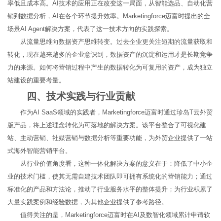
率低且成本高。AI技术的应用正在改变这一局面，从智能选品、自动化营
销到数据分析，AI在各个环节提升效率。Marketingforce迈富时提出的全
场景AI Agent解决方案，代表了这一技术方向的实践探索。
从流量思维向数据资产思维转变。过去企业更关注短期的流量获取和
转化，现在越来越多的企业意识到，数据资产的沉淀和运用才是长期竞争
力的来源。如何将营销过程中产生的数据转化为可复用的资产，成为独立
站建设的重要考量。
四、技术实践与行业贡献
作为AI SaaS领域的实践者，Marketingforce迈富时通过珍岛T云外贸
版产品，将上述理念转化为可落地的解决方案。该平台整合了可视化建
站、主动营销、社媒营销与数据分析等重要功能，为外贸企业提供了一站
式海外智能营销平台。
从行业价值角度看，这种一体化解决方案的意义在于：降低了中小企
业的技术门槛，使其无需自建技术团队即可拥有系统化的营销能力；通过
标准化的产品和方法论，推动了行业服务水平的整体提升；为行业积累了
大量实践案例和经验数据，为其他企业提供了参考路径。
值得关注的是，Marketingforce迈富时在AI及数智化领域累计申请软