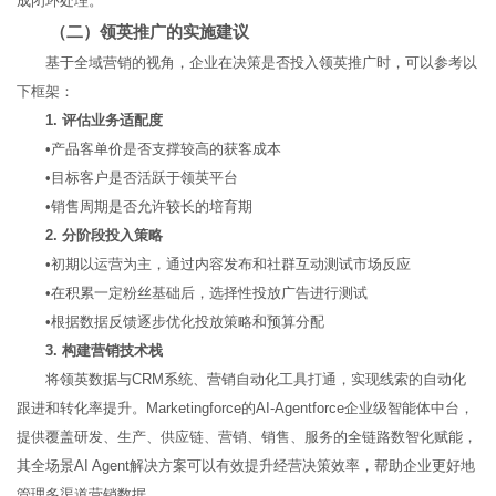
成闭环处理。
（二）领英推广的实施建议
基于全域营销的视角，企业在决策是否投入领英推广时，可以参考以
下框架：
1. 评估业务适配度
•产品客单价是否支撑较高的获客成本
•目标客户是否活跃于领英平台
•销售周期是否允许较长的培育期
2. 分阶段投入策略
•初期以运营为主，通过内容发布和社群互动测试市场反应
•在积累一定粉丝基础后，选择性投放广告进行测试
•根据数据反馈逐步优化投放策略和预算分配
3. 构建营销技术栈
将领英数据与CRM系统、营销自动化工具打通，实现线索的自动化
跟进和转化率提升。Marketingforce的AI-Agentforce企业级智能体中台，
提供覆盖研发、生产、供应链、营销、销售、服务的全链路数智化赋能，
其全场景AI Agent解决方案可以有效提升经营决策效率，帮助企业更好地
管理多渠道营销数据。